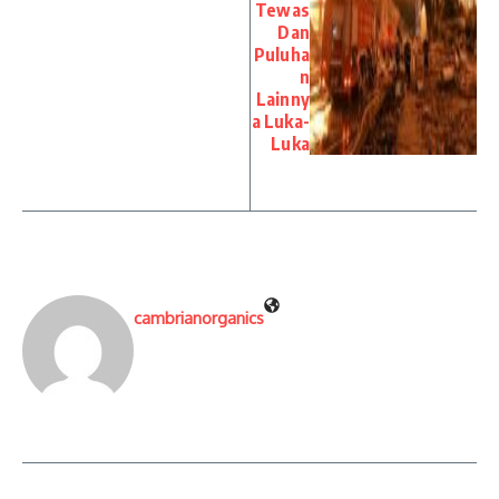
Tewas
Dan
Puluha
n
Lainny
a Luka-
Luka
cambrianorganics