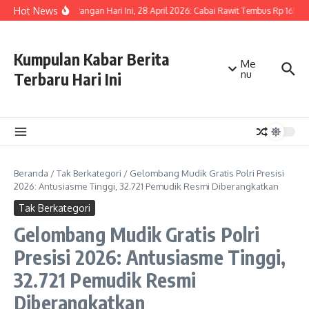
Lewati ke konten
Hot News
Harga Pangan Hari Ini, 28 April 2026: Cabai Rawit Tembus Rp 165 Rib
Kumpulan Kabar Berita
Me
nu
Terbaru Hari Ini
Beranda
/
Tak Berkategori
/
Gelombang Mudik Gratis Polri Presisi
2026: Antusiasme Tinggi, 32.721 Pemudik Resmi Diberangkatkan
Tak Berkategori
Gelombang Mudik Gratis Polri
Presisi 2026: Antusiasme Tinggi,
32.721 Pemudik Resmi
Diberangkatkan