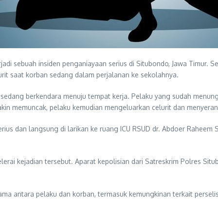
erjadi sebuah insiden penganiayaan serius di Situbondo, Jawa Timur. 
urit saat korban sedang dalam perjalanan ke sekolahnya.
n sedang berkendara menuju tempat kerja. Pelaku yang sudah menung
emakin memuncak, pelaku kemudian mengeluarkan celurit dan menyeran
rius dan langsung di larikan ke ruang ICU RSUD dr. Abdoer Raheem S
lerai kejadian tersebut. Aparat kepolisian dari Satreskrim Polres S
ama antara pelaku dan korban, termasuk kemungkinan terkait perselis