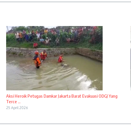
Aksi Heroik Petugas Damkar Jakarta Barat Evakuasi ODGJ Yang
Terce ...
25 April 2026