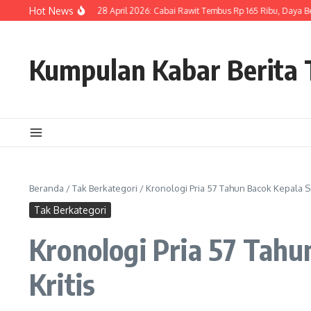
Lewati ke konten
Hot News
ga Pangan Hari Ini, 28 April 2026: Cabai Rawit Tembus Rp 165 Ribu, Daya Beli Ma
Kumpulan Kabar Berita T
Beranda
/
Tak Berkategori
/
Kronologi Pria 57 Tahun Bacok Kepala Se
Tak Berkategori
Kronologi Pria 57 Tahu
Kritis