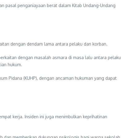
caman pasal penganiayaan berat dalam Kitab Undang-Undang
erkaitan dengan dendam lama antara pelaku dan korban.
erkaitan dengan masalah asmara di masa lalu antara pelaku
tian hukum.
 Hukum Pidana (KUHP), dengan ancaman hukuman yang dapat
mpat kerja. Insiden ini juga menimbulkan keprihatinan
ah dan memberikan dukungan psikologis bagi warga sekolah