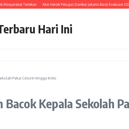
syarakat Tertekan
Aksi Heroik Petugas Damkar Jakarta Barat Evakuasi ODGJ Ya
erbaru Hari Ini
kolah Pakai Celurit Hingga Kritis
n Bacok Kepala Sekolah Pa