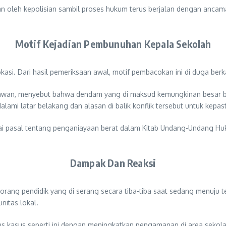
tahan oleh kepolisian sambil proses hukum terus berjalan dengan an
Motif Kejadian Pembunuhan Kepala Sekolah
lokasi. Dari hasil pemeriksaan awal, motif pembacokan ini di duga b
rtawan, menyebut bahwa dendam yang di maksud kemungkinan besar b
alami latar belakang dan alasan di balik konflik tersebut untuk kepas
 kenai pasal tentang penganiayaan berat dalam Kitab Undang-Undang
Dampak Dan Reaksi
rang pendidik yang di serang secara tiba-tiba saat sedang menuju te
itas lokal.
s kasus seperti ini dengan meningkatkan pengamanan di area sekol