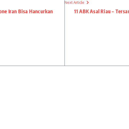
Next Article
one Iran Bisa Hancurkan
11 ABK Asal Riau – Ters