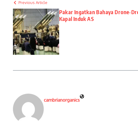
Previous Article
Pakar Ingatkan Bahaya Drone‑Dr
Kapal Induk AS
cambrianorganics