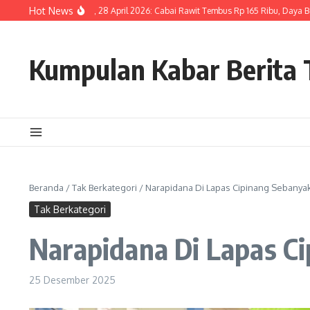
Lewati ke konten
Hot News
 Pangan Hari Ini, 28 April 2026: Cabai Rawit Tembus Rp 165 Ribu, Daya Beli Masy
Kumpulan Kabar Berita T
Beranda
/
Tak Berkategori
/
Narapidana Di Lapas Cipinang Sebanyak
Tak Berkategori
Narapidana Di Lapas C
25 Desember 2025