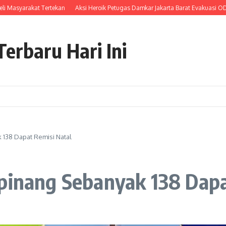
arakat Tertekan
Aksi Heroik Petugas Damkar Jakarta Barat Evakuasi ODGJ Yang
erbaru Hari Ini
 138 Dapat Remisi Natal
ipinang Sebanyak 138 Dapa